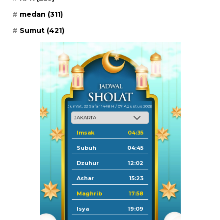
medan
(311)
Sumut
(421)
Jum'at, 22 Safar 1448 H / 07 Agustus 2026
Imsak
04:35
Subuh
04:45
Dzuhur
12:02
Ashar
15:23
Maghrib
17:58
Isya
19:09