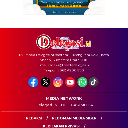
Waktu sholat berikutnya dalam:
1 jam 17 menit 14 detik
Sumber: Kemenag
PT. Media Delegasi Nusantara Jl. Mengkara No.31, Kota
Medan, Sumatera Utara 20111
Email redaksi@mediadelegasi.id
Telepon: (061) 42001750
MEDIA NETWORK
Delegasi TV
DELEGASI MEDIA
REDAKSI
PEDOMAN MEDIA SIBER
KEBIJAKAN PRIVASI