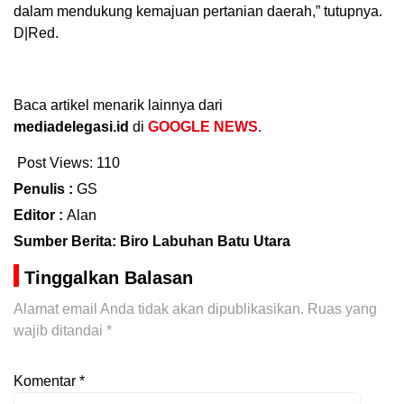
dalam mendukung kemajuan pertanian daerah,” tutupnya.
D|Red.
Baca artikel menarik lainnya dari
mediadelegasi.id
di
GOOGLE NEWS
.
Post Views:
110
Penulis :
GS
Editor :
Alan
Sumber Berita: Biro Labuhan Batu Utara
Tinggalkan Balasan
Alamat email Anda tidak akan dipublikasikan.
Ruas yang
wajib ditandai
*
Komentar
*