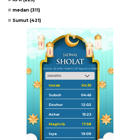
medan
(311)
Sumut
(421)
Jum'at, 22 Safar 1448 H / 07 Agustus 2026
Imsak
04:35
Subuh
04:45
Dzuhur
12:02
Ashar
15:23
Maghrib
17:58
Isya
19:09