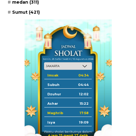
medan
(311)
Sumut
(421)
Senin, 25 Safar 1448 H / 10 Agustus 2026
Imsak
04:34
Subuh
04:44
Dzuhur
12:02
Ashar
15:22
Maghrib
17:58
Isya
19:09
Waktu sholat berikutnya dalam:
4 jam 25 menit 27 detik