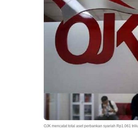
OJK mencatat total aset perbankan syariah Rp1.061 triliu