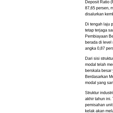
Deposit Ratio (
87,65 persen, 
disalurkan kem
Di tengah laju 
tetap terjaga sa
Pembiayaan Ber
berada di level
angka 0,87 per
Dari sisi strukt
modal telah mem
berskala besar
Berdasarkan Mo
modal yang sang
Struktur indus
akhir tahun ini
pemisahan unit 
kelak akan mel