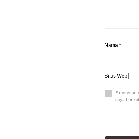
Nama
*
Situs Web
Simpan nama
saya beriku