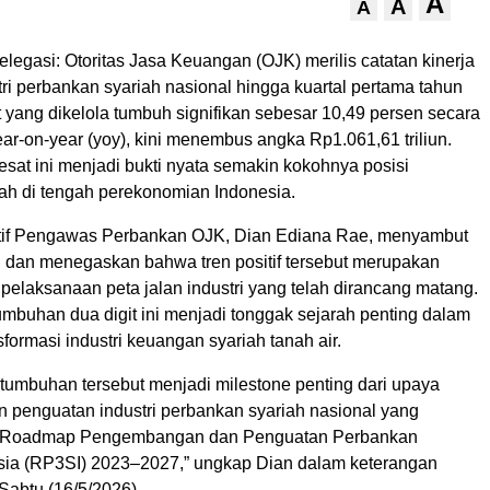
A
A
A
legasi: Otoritas Jasa Keuangan (OJK) merilis catatan kinerja
ri perbankan syariah nasional hingga kuartal pertama tahun
t yang dikelola tumbuh signifikan sebesar 10,49 persen secara
ar-on-year (yoy), kini menembus angka Rp1.061,61 triliun.
sat ini menjadi bukti nyata semakin kokohnya posisi
ah di tengah perekonomian Indonesia.
tif Pengawas Perbankan OJK, Dian Ediana Rae, menyambut
ni dan menegaskan bahwa tren positif tersebut merupakan
i pelaksanaan peta jalan industri yang telah dirancang matang.
tumbuhan dua digit ini menjadi tonggak sejarah penting dalam
sformasi industri keuangan syariah tanah air.
umbuhan tersebut menjadi milestone penting dari upaya
n penguatan industri perbankan syariah nasional yang
 Roadmap Pengembangan dan Penguatan Perbankan
sia (RP3SI) 2023–2027,” ungkap Dian dalam keterangan
Sabtu (16/5/2026).