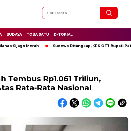
A
BUDAYA
TOBA SATU
D-TORIAL
ijago Merah
Sudewo Ditangkap, KPK OTT Bupati Pati
B
h Tembus Rp1.061 Triliun,
tas Rata-Rata Nasional