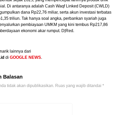
osial. Di antaranya adalah Cash Waqf Linked Deposit (CWLD)
umpulkan dana Rp22,76 miliar, serta akun investasi terbatas
1,35 triliun. Tak hanya soal angka, perbankan syariah juga
enyalurkan pembiayaan UMKM yang kini tembus Rp217,86
emberdayaan ekonomi akar rumput. D|Red.
narik lainnya dari
.id
di
GOOGLE NEWS
.
n Balasan
da tidak akan dipublikasikan.
Ruas yang wajib ditandai
*