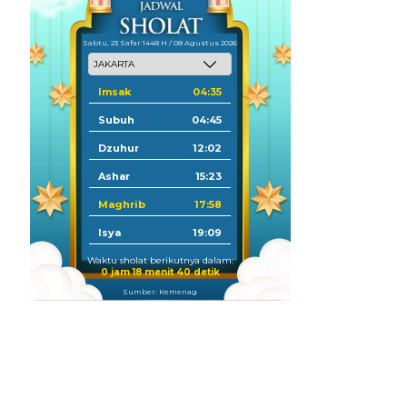
Sabtu, 23 Safar 1448 H / 08 Agustus 2026
Imsak
04:35
Subuh
04:45
Dzuhur
12:02
Ashar
15:23
Maghrib
17:58
Isya
19:09
Waktu sholat berikutnya dalam:
0 jam 18 menit 39 detik
Sumber: Kemenag