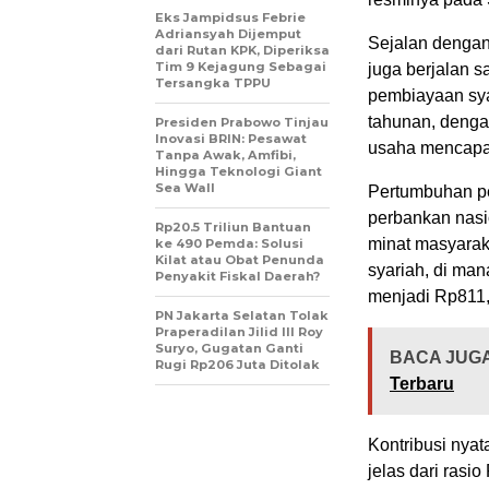
Eks Jampidsus Febrie
Adriansyah Dijemput
Sejalan dengan
dari Rutan KPK, Diperiksa
Tim 9 Kejagung Sebagai
juga berjalan sa
Tersangka TPPU
pembiayaan sya
tahunan, dengan
Presiden Prabowo Tinjau
Inovasi BRIN: Pesawat
usaha mencapai
Tanpa Awak, Amfibi,
Hingga Teknologi Giant
Sea Wall
Pertumbuhan pem
perbankan nasio
Rp20.5 Triliun Bantuan
minat masyara
ke 490 Pemda: Solusi
Kilat atau Obat Penunda
syariah, di man
Penyakit Fiskal Daerah?
menjadi Rp811,7
PN Jakarta Selatan Tolak
Praperadilan Jilid III Roy
Suryo, Gugatan Ganti
BACA JUGA
Rugi Rp206 Juta Ditolak
Terbaru
Kontribusi nyat
jelas dari rasi