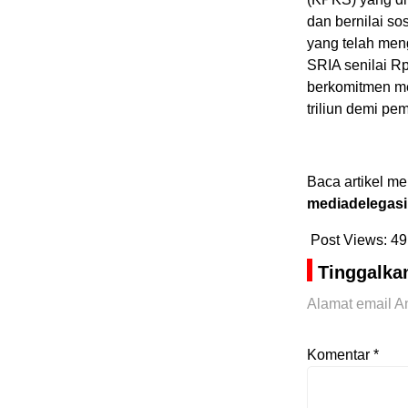
dan bernilai s
yang telah meng
SRIA senilai Rp
berkomitmen m
triliun demi p
Baca artikel me
mediadelegasi
Post Views:
49
Tinggalka
Alamat email An
Komentar
*