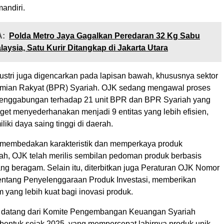
mandiri.
:
Polda Metro Jaya Gagalkan Peredaran 32 Kg Sabu
laysia, Satu Kurir Ditangkap di Jakarta Utara
ustri juga digencarkan pada lapisan bawah, khususnya sektor
mian Rakyat (BPR) Syariah. OJK sedang mengawal proses
 penggabungan terhadap 21 unit BPR dan BPR Syariah yang
get menyederhanakan menjadi 9 entitas yang lebih efisien,
liki daya saing tinggi di daerah.
 membedakan karakteristik dan memperkaya produk
ah, OJK telah merilis sembilan pedoman produk berbasis
ng beragam. Selain itu, diterbitkan juga Peraturan OJK Nomor
entang Penyelenggaraan Produk Investasi, memberikan
yang lebih kuat bagi inovasi produk.
 datang dari Komite Pengembangan Keuangan Syariah
bentuk sejak 2025, yang mempercepat lahirnya produk unik