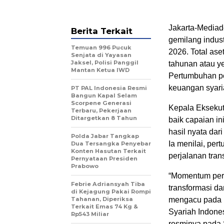
Jakarta-Mediade
Berita Terkait
gemilang indust
Temuan 996 Pucuk
2026. Total ase
Senjata di Yayasan
Jaksel, Polisi Panggil
tahunan atau ye
Mantan Ketua IWD
Pertumbuhan pe
keuangan syari
PT PAL Indonesia Resmi
Bangun Kapal Selam
Scorpene Generasi
Kepala Ekseku
Terbaru, Pekerjaan
Ditargetkan 8 Tahun
baik capaian i
hasil nyata dar
Polda Jabar Tangkap
Ia menilai, per
Dua Tersangka Penyebar
Konten Hasutan Terkait
perjalanan tran
Pernyataan Presiden
Prabowo
“Momentum pert
Febrie Adriansyah Tiba
transformasi da
di Kejagung Pakai Rompi
Tahanan, Diperiksa
mengacu pada
Terkait Emas 74 Kg &
Syariah Indone
Rp543 Miliar
resminya pada 