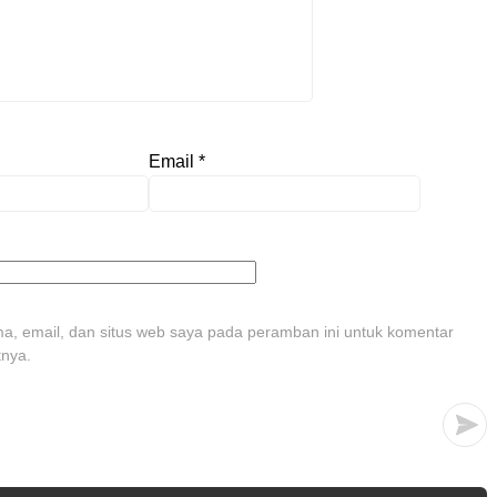
Email
*
, email, dan situs web saya pada peramban ini untuk komentar
tnya.