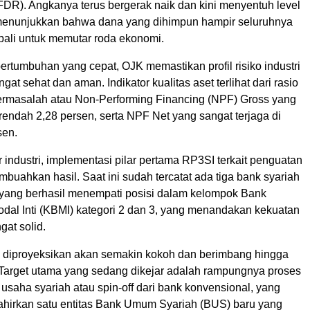
FDR). Angkanya terus bergerak naik dan kini menyentuh level
menunjukkan bahwa dana yang dihimpun hampir seluruhnya
bali untuk memutar roda ekonomi.
pertumbuhan yang cepat, OJK memastikan profil risiko industri
ngat sehat dan aman. Indikator kualitas aset terlihat dari rasio
masalah atau Non-Performing Financing (NPF) Gross yang
 rendah 2,28 persen, serta NPF Net yang sangat terjaga di
sen.
ur industri, implementasi pilar pertama RP3SI terkait penguatan
buahkan hasil. Saat ini sudah tercatat ada tiga bank syariah
 yang berhasil menempati posisi dalam kelompok Bank
dal Inti (KBMI) kategori 2 dan 3, yang menandakan kekuatan
at solid.
tri diproyeksikan akan semakin kokoh dan berimbang hingga
. Target utama yang sedang dikejar adalah rampungnya proses
usaha syariah atau spin-off dari bank konvensional, yang
ahirkan satu entitas Bank Umum Syariah (BUS) baru yang