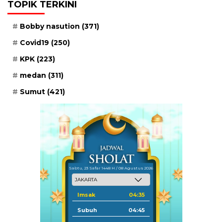
TOPIK TERKINI
Bobby nasution
(371)
Covid19
(250)
KPK
(223)
medan
(311)
Sumut
(421)
Sabtu, 23 Safar 1448 H / 08 Agustus 2026
Imsak
04:35
Subuh
04:45