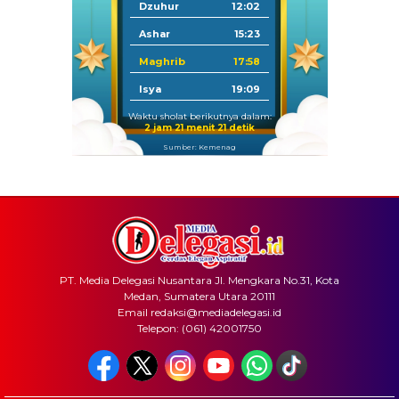
Dzuhur
12:02
Ashar
15:23
Maghrib
17:58
Isya
19:09
Waktu sholat berikutnya dalam:
2 jam 21 menit 21 detik
Sumber: Kemenag
PT. Media Delegasi Nusantara Jl. Mengkara No.31, Kota
Medan, Sumatera Utara 20111
Email redaksi@mediadelegasi.id
Telepon: (061) 42001750