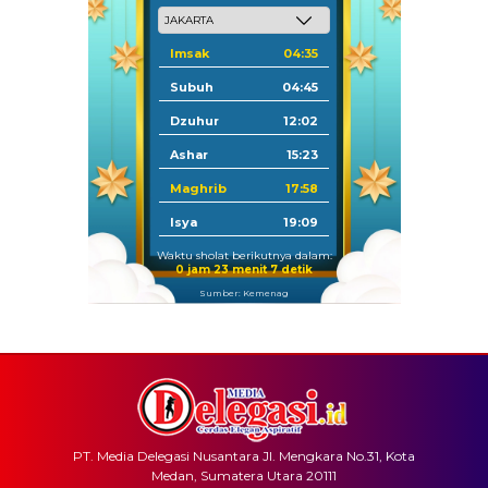
Imsak
04:35
Subuh
04:45
Dzuhur
12:02
Ashar
15:23
Maghrib
17:58
Isya
19:09
Waktu sholat berikutnya dalam:
0 jam 23 menit 7 detik
Sumber: Kemenag
PT. Media Delegasi Nusantara Jl. Mengkara No.31, Kota
Medan, Sumatera Utara 20111