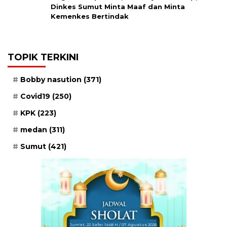
Dinkes Sumut Minta Maaf dan Minta
Kemenkes Bertindak
TOPIK TERKINI
Bobby nasution
(371)
Covid19
(250)
KPK
(223)
medan
(311)
Sumut
(421)
Jum'at, 22 Safar 1448 H / 07 Agustus 2026