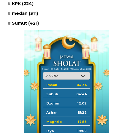
KPK
(224)
medan
(311)
Sumut
(421)
Senin, 25 Safar 1448 H / 10 Agustus 2026
Imsak
04:34
Subuh
04:44
Dzuhur
12:02
Ashar
15:22
Maghrib
17:58
Isya
19:09