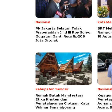
Nasional
Kota Me
PN Jakarta Selatan Tolak
BRT Me
Praperadilan Jilid III Roy Suryo,
Rampung
Gugatan Ganti Rugi Rp206
18 Agus
Juta Ditolak
Kabupaten Samosir
Nasiona
Rumah Batak Manifestasi
Kejagu
Etika Kristen dan
Penetap
Penatalayanan Ciptaan, Kata
Adrians
Wilmar Simandjorang
Acara, 