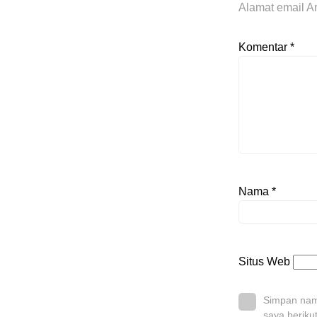
Alamat email An
Komentar
*
Nama
*
Situs Web
Simpan nama
saya beriku