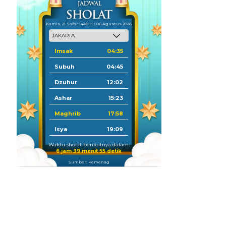
Kamis, 21 Safar 1448 H / 06 Agustus 2026
Imsak
04:35
Subuh
04:45
Dzuhur
12:02
Ashar
15:23
Maghrib
17:58
Isya
19:09
Waktu sholat berikutnya dalam:
6 jam 39 menit 54 detik
Sumber: Kemenag