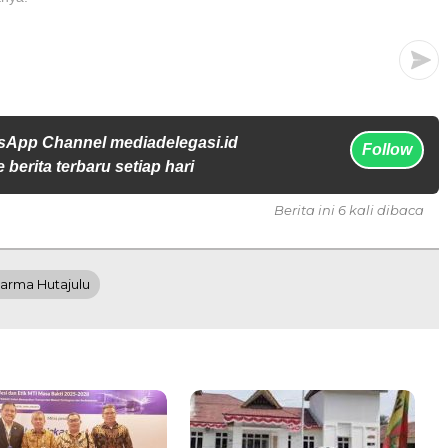
sApp Channel mediadelegasi.id
Follow
 berita terbaru setiap hari
Berita ini 6 kali dibaca
arma Hutajulu