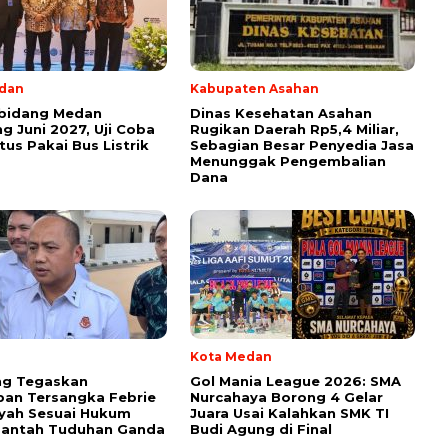
dan
Kabupaten Asahan
bidang Medan
Dinas Kesehatan Asahan
 Juni 2027, Uji Coba
Rugikan Daerah Rp5,4 Miliar,
tus Pakai Bus Listrik
Sebagian Besar Penyedia Jasa
Menunggak Pengembalian
Dana
l
Kota Medan
ng Tegaskan
Gol Mania League 2026: SMA
an Tersangka Febrie
Nurcahaya Borong 4 Gelar
yah Sesuai Hukum
Juara Usai Kalahkan SMK TI
Bantah Tuduhan Ganda
Budi Agung di Final