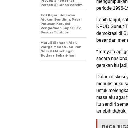
Proyek & Fee 18–25
mengumpulkan
Persen di Dinas Perkim
periode 1996-1
JPU Kejari Belawan
Lebih lanjut, s
Ajukan Banding, Pasal
Putusan Korupsi
KPUD Sumut Tu
Pengadaan Kapal Tak
Sesuai Tuntutan
demokrasi di S
besar dan mene
Maruli Siahaan Ajak
Warga Medan Jadikan
Nilai HAM sebagai
“Ternyata api 
Budaya Sehari-hari
secara nasional
gerakan itu jadi
Dalam diskusi y
menulis buku s
untuk melengkap
masalalu agar 
itu sendiri se
terlebih dahulu
BACA JUGA