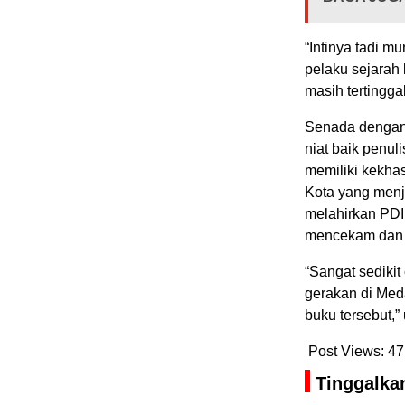
“Intinya tadi m
pelaku sejarah
masih tertingga
Senada dengan
niat baik penu
memiliki kekha
Kota yang menja
melahirkan PDI
mencekam dan m
“Sangat sediki
gerakan di Med
buku tersebut,” 
Post Views:
47
Tinggalka