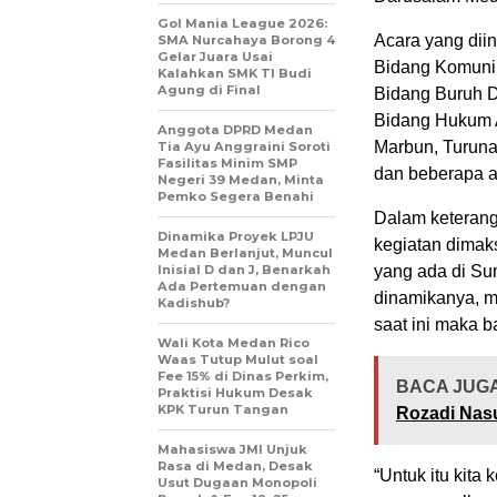
Gol Mania League 2026:
Acara yang diin
SMA Nurcahaya Borong 4
Gelar Juara Usai
Bidang Komunika
Kalahkan SMK TI Budi
Agung di Final
Bidang Buruh D
Bidang Hukum 
Anggota DPRD Medan
Marbun, Turuna
Tia Ayu Anggraini Soroti
Fasilitas Minim SMP
dan beberapa 
Negeri 39 Medan, Minta
Pemko Segera Benahi
Dalam keterang
Dinamika Proyek LPJU
kegiatan dimak
Medan Berlanjut, Muncul
Inisial D dan J, Benarkah
yang ada di Su
Ada Pertemuan dengan
dinamikanya, m
Kadishub?
saat ini maka b
Wali Kota Medan Rico
Waas Tutup Mulut soal
Fee 15% di Dinas Perkim,
BACA JUGA
Praktisi Hukum Desak
KPK Turun Tangan
Rozadi Nasu
Mahasiswa JMI Unjuk
Rasa di Medan, Desak
“Untuk itu kit
Usut Dugaan Monopoli