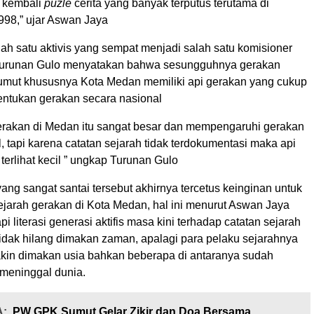
 kembali
puzle
cerita yang banyak terputus terutama di
998,” ujar Aswan Jaya
alah satu aktivis yang sempat menjadi salah satu komisioner
runan Gulo menyatakan bahwa sesungguhnya gerakan
umut khususnya Kota Medan memiliki api gerakan yang cukup
ntukan gerakan secara nasional
gerakan di Medan itu sangat besar dan mempengaruhi gerakan
, tapi karena catatan sejarah tidak terdokumentasi maka api
 terlihat kecil ” ungkap Turunan Gulo
ang sangat santai tersebut akhirnya tercetus keinginan untuk
ejarah gerakan di Kota Medan, hal ini menurut Aswan Jaya
i literasi generasi aktifis masa kini terhadap catatan sejarah
tidak hilang dimakan zaman, apalagi para pelaku sejarahnya
makin dimakan usia bahkan beberapa di antaranya sudah
 meninggal dunia.
:
PW GPK Sumut Gelar Zikir dan Doa Bersama