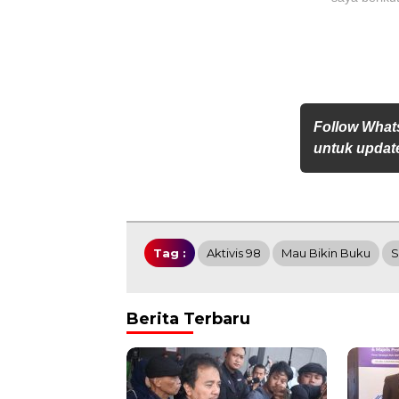
Follow What
untuk update
Tag :
Aktivis 98
Mau Bikin Buku
S
Berita Terbaru