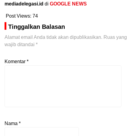
mediadelegasi.id
di
GOOGLE NEWS
Post Views:
74
Tinggalkan Balasan
Alamat email Anda tidak akan dipublikasikan.
Ruas yang
wajib ditandai
*
Komentar
*
Nama
*