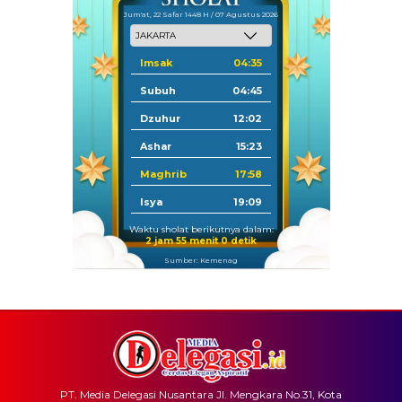
Jum'at, 22 Safar 1448 H / 07 Agustus 2026
Imsak
04:35
Subuh
04:45
Dzuhur
12:02
Ashar
15:23
Maghrib
17:58
Isya
19:09
Waktu sholat berikutnya dalam:
2 jam 54 menit 59 detik
Sumber: Kemenag
PT. Media Delegasi Nusantara Jl. Mengkara No.31, Kota