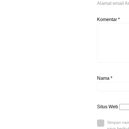
Alamat email An
Komentar
*
Nama
*
Situs Web
Simpan nama
saya beriku