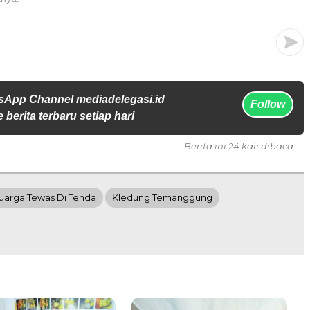
sApp Channel mediadelegasi.id
Follow
 berita terbaru setiap hari
Berita ini 24 kali dibaca
uarga Tewas Di Tenda
Kledung Temanggung