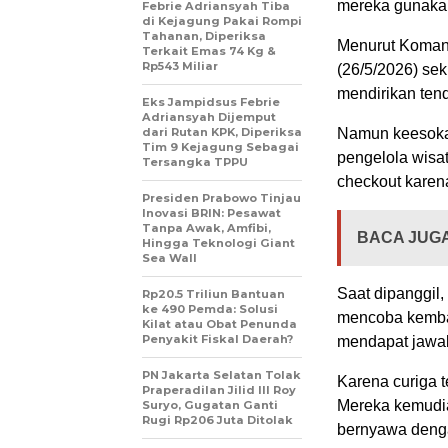
mereka gunaka
Febrie Adriansyah Tiba
di Kejagung Pakai Rompi
Tahanan, Diperiksa
Menurut Komang
Terkait Emas 74 Kg &
Rp543 Miliar
(26/5/2026) sek
mendirikan ten
Eks Jampidsus Febrie
Adriansyah Dijemput
dari Rutan KPK, Diperiksa
Namun keesokan
Tim 9 Kejagung Sebagai
pengelola wisa
Tersangka TPPU
checkout karen
Presiden Prabowo Tinjau
Inovasi BRIN: Pesawat
Tanpa Awak, Amfibi,
BACA JUGA
Hingga Teknologi Giant
Sea Wall
Saat dipanggil,
Rp20.5 Triliun Bantuan
ke 490 Pemda: Solusi
mencoba kembal
Kilat atau Obat Penunda
Penyakit Fiskal Daerah?
mendapat jawa
PN Jakarta Selatan Tolak
Karena curiga t
Praperadilan Jilid III Roy
Mereka kemudia
Suryo, Gugatan Ganti
Rugi Rp206 Juta Ditolak
bernyawa denga