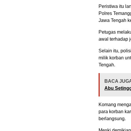
Peristiwa itu l
Polres Temanggu
Jawa Tengah ke
Petugas melaku
awal terhadap 
Selain itu, po
milik korban un
Tengah.
BACA JUGA
Abu Setingg
Komang mengat
para korban ka
berlangsung.
Meski demikian