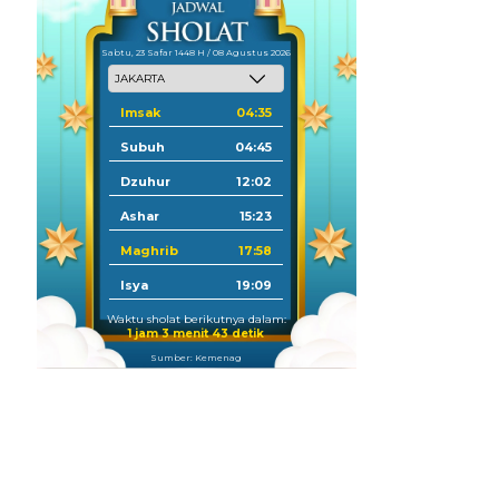
Sabtu, 23 Safar 1448 H / 08 Agustus 2026
Imsak
04:35
Subuh
04:45
Dzuhur
12:02
Ashar
15:23
Maghrib
17:58
Isya
19:09
Waktu sholat berikutnya dalam:
1 jam 3 menit 42 detik
Sumber: Kemenag