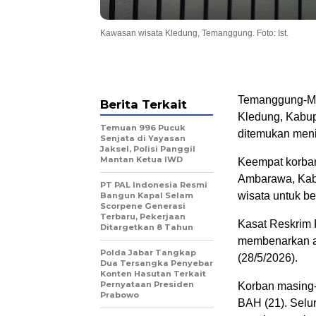
Kawasan wisata Kledung, Temanggung. Foto: Ist.
Temanggung-Medi
Berita Terkait
Kledung, Kabup
Temuan 996 Pucuk
ditemukan meni
Senjata di Yayasan
Jaksel, Polisi Panggil
Mantan Ketua IWD
Keempat korba
Ambarawa, Kab
PT PAL Indonesia Resmi
wisata untuk be
Bangun Kapal Selam
Scorpene Generasi
Terbaru, Pekerjaan
Kasat Reskrim
Ditargetkan 8 Tahun
membenarkan ad
Polda Jabar Tangkap
(28/5/2026).
Dua Tersangka Penyebar
Konten Hasutan Terkait
Pernyataan Presiden
Korban masing-m
Prabowo
BAH (21). Selu