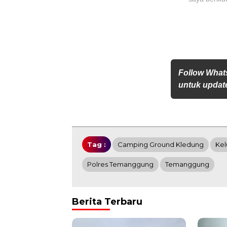
Follow What
untuk update
Tag :
Camping Ground Kledung
Kel
Polres Temanggung
Temanggung
Berita Terbaru