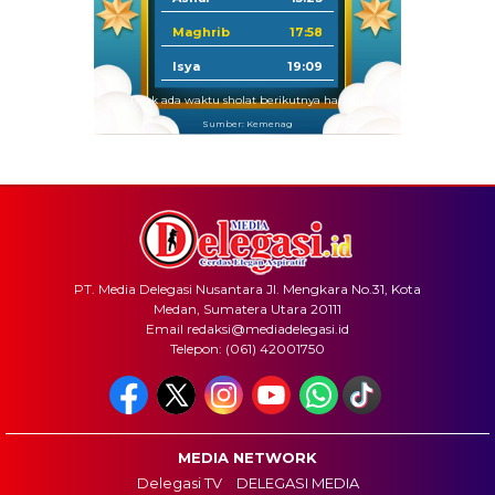
Maghrib
17:58
Isya
19:09
Tidak ada waktu sholat berikutnya hari ini.
Sumber: Kemenag
PT. Media Delegasi Nusantara Jl. Mengkara No.31, Kota
Medan, Sumatera Utara 20111
Email redaksi@mediadelegasi.id
Telepon: (061) 42001750
MEDIA NETWORK
Delegasi TV
DELEGASI MEDIA