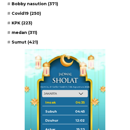
Bobby nasution
(371)
Covid19
(250)
KPK
(223)
medan
(311)
Sumut
(421)
Kamis, 21 Safar 1448 H / 06 Agustus 2026
Imsak
04:35
Subuh
04:45
Dzuhur
12:02
Ashar
15:23