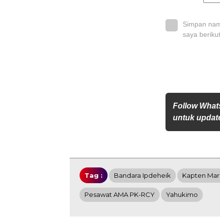
Simpan nama
saya beriku
Follow What
untuk update
Tag :
Bandara Ipdeheik
Kapten Mar
Pesawat AMA PK-RCY
Yahukimo