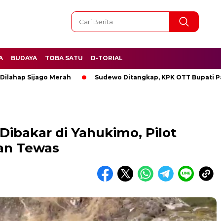
A
BUDAYA
TOBA SATU
D-TORIAL
Sijago Merah
Sudewo Ditangkap, KPK OTT Bupati Pati
ibakar di Yahukimo, Pilot
an Tewas