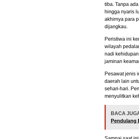
tiba. Tanpa ad
hingga nyaris l
akhirnya para p
dijangkau.
Peristiwa ini 
wilayah pedala
nadi kehidupan
jaminan keaman
Pesawat jenis 
daerah lain unt
sehari-hari. P
menyulitkan ke
BACA JUGA
Pendulang 
Sampai saat in