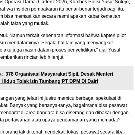
 Operasi Damai Cartenz 2026, Kombes Polisi Yusuf Sutejo,
hwa insiden pembakaran itu benar-benar terjadi pagi itu.
m bisa memastikan secara resmi apakah kabar kematian
alah fakta yang mutlak.
tul. Namun terkait kebenaran informasi bahwa kapten pilot
sih mendalaminya. Segala hal lain yang menyangkut
elaku juga masih dalam proses penyelidikan,” ujar Yusuf
emberikan rincian lebih lanjut.
:
378 Organisasi Masyarakat Sipil, Desak Menteri
Hidup Tolak Izin Tambang PT DPM Di Dairi
angan yang jelas ini justru memicu berbagai spekulasi di
kat. Banyak yang bertanya-tanya, bagaimana bisa pesawat
 mendarat di area bandara bisa diserang dan dibakar dengan
da perlawanan atau upaya pengamanan yang memadai?
h orang tak dikenal mendekati lokasi pesawat secara tiba-