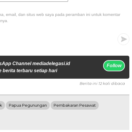
, email, dan situs web saya pada peramban ini untuk komentar
tnya.
sApp Channel mediadelegasi.id
Follow
 berita terbaru setiap hari
Berita ini 12 kali dibaca
k
Papua Pegunungan
Pembakaran Pesawat