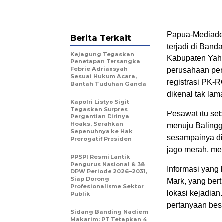
Papua-Mediadel
Berita Terkait
terjadi di Ban
Kejagung Tegaskan
Kabupaten Yahu
Penetapan Tersangka
Febrie Adriansyah
perusahaan pen
Sesuai Hukum Acara,
registrasi PK-
Bantah Tuduhan Ganda
dikenal tak lam
Kapolri Listyo Sigit
Tegaskan Surpres
Pesawat itu se
Pergantian Dirinya
Hoaks, Serahkan
menuju Balingg
Sepenuhnya ke Hak
sesampainya di
Prerogatif Presiden
jago merah, me
PPSPI Resmi Lantik
Pengurus Nasional & 38
Informasi yang
DPW Periode 2026–2031,
Siap Dorong
Mark, yang ber
Profesionalisme Sektor
lokasi kejadian
Publik
pertanyaan bes
Sidang Banding Nadiem
Makarim: PT Tetapkan 4