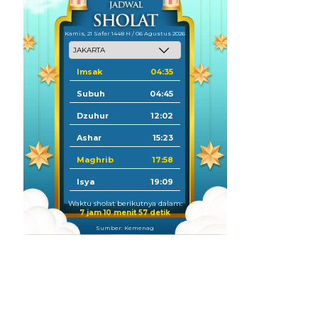
Kamis, 21 Safar 1448 H / 06 Agustus 2026
Imsak
04:35
Subuh
04:45
Dzuhur
12:02
Ashar
15:23
Maghrib
17:58
Isya
19:09
Waktu sholat berikutnya dalam:
7 jam 10 menit 56 detik
Sumber: Kemenag