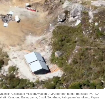
 milik Associated Mission Aviation (AMA) dengan nomor registrasi PK-RCY
pdeheik, Kampung Balinggama, Distrik Sobaham, Kabupaten Yahukimo, Papua