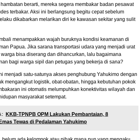
a hambatan berarti, mereka segera membakar badan pesawat
udes terbakar. Aksi ini berlangsung begitu cepat sebelum
elaku dikabarkan melarikan diri ke kawasan sekitar yang sulit
kembali menampakkan wajah buruknya kondisi keamanan di
man Papua. Jika sarana transportasi udara yang menjadi urat
 warga bisa diserang dan dihancurkan, lalu bagaimana
an bagi warga sipil dan petugas yang bekerja di sana?
ini menjadi satu-satunya akses penghubung Yahukimo dengan
uk mengangkut logistik, obat-obatan, hingga kebutuhan pokok
embakaran ini otomatis melumpuhkan konektivitas wilayah dan
hidupan masyarakat setempat.
:
KKB-TPNPB OPM Lakukan Pembantaian, 8
Emas Tewas di Pedalaman Yahukimo
i, belum ada kelompok atau pihak mana pun yang mengaku