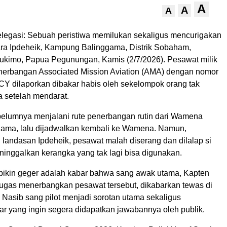
A
A
A
egasi: Sebuah peristiwa memilukan sekaligus mencurigakan
dara Ipdeheik, Kampung Balinggama, Distrik Sobaham,
kimo, Papua Pegunungan, Kamis (2/7/2026). Pesawat milik
erbangan Associated Mission Aviation (AMA) dengan nomor
RCY dilaporkan dibakar habis oleh sekelompok orang tak
a setelah mendarat.
belumnya menjalani rute penerbangan rutin dari Wamena
ama, lalu dijadwalkan kembali ke Wamena. Namun,
 landasan Ipdeheik, pesawat malah diserang dan dilalap si
ninggalkan kerangka yang tak lagi bisa digunakan.
 bikin geger adalah kabar bahwa sang awak utama, Kapten
tugas menerbangkan pesawat tersebut, dikabarkan tewas di
. Nasib sang pilot menjadi sorotan utama sekaligus
ar yang ingin segera didapatkan jawabannya oleh publik.