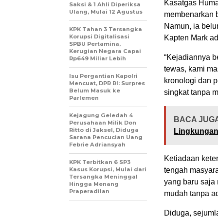
Kasatgas Humas
Saksi & 1 Ahli Diperiksa
Ulang, Mulai 12 Agustus
membenarkan ba
Namun, ia belu
KPK Tahan 3 Tersangka
Korupsi Digitalisasi
Kapten Mark ad
SPBU Pertamina,
Kerugian Negara Capai
“Kejadiannya be
Rp649 Miliar Lebih
tewas, kami ma
Isu Pergantian Kapolri
kronologi dan p
Mencuat, DPR RI: Surpres
Belum Masuk ke
singkat tanpa m
Parlemen
Kejagung Geledah 4
BACA JUGA
Perusahaan Milik Don
Ritto di Jaksel, Diduga
Lingkungan 
Sarana Pencucian Uang
Febrie Adriansyah
Ketiadaan keter
KPK Terbitkan 6 SP3
Kasus Korupsi, Mulai dari
tengah masyara
Tersangka Meninggal
yang baru saja
Hingga Menang
Praperadilan
mudah tanpa a
Diduga, sejumla