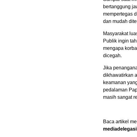
bertanggung jaw
mempertegas du
dan mudah dite
Masyarakat lua
Publik ingin ta
mengapa korban
dicegah.
Jika penanganan
dikhawatirkan 
keamanan yang a
pedalaman Papu
masih sangat r
Baca artikel me
mediadelegasi