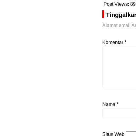
Post Views:
89
Tinggalka
Alamat email An
Komentar
*
Nama
*
Situs Web