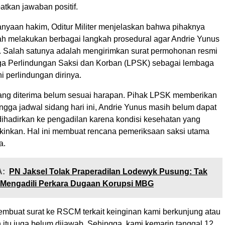
tkan jawaban positif.
nyaan hakim, Oditur Militer menjelaskan bahwa pihaknya
ah melakukan berbagai langkah prosedural agar Andrie Yunus
n. Salah satunya adalah mengirimkan surat permohonan resmi
a Perlindungan Saksi dan Korban (LPSK) sebagai lembaga
 perlindungan dirinya.
ang diterima belum sesuai harapan. Pihak LPSK memberikan
ngga jadwal sidang hari ini, Andrie Yunus masih belum dapat
dihadirkan ke pengadilan karena kondisi kesehatan yang
nkan. Hal ini membuat rencana pemeriksaan saksi utama
a.
:
PN Jaksel Tolak Praperadilan Lodewyk Pusung: Tak
Mengadili Perkara Dugaan Korupsi MBG
mbuat surat ke RSCM terkait keinginan kami berkunjung atau
itu juga belum dijawab. Sehingga, kami kemarin tanggal 12,