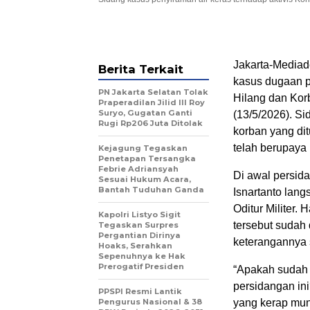
Jakarta-Mediade
Berita Terkait
kasus dugaan p
PN Jakarta Selatan Tolak
Hilang dan Kor
Praperadilan Jilid III Roy
Suryo, Gugatan Ganti
(13/5/2026). S
Rugi Rp206 Juta Ditolak
korban yang dit
telah berupaya
Kejagung Tegaskan
Penetapan Tersangka
Febrie Adriansyah
Di awal persid
Sesuai Hukum Acara,
Bantah Tuduhan Ganda
Isnartanto lan
Oditur Militer.
Kapolri Listyo Sigit
tersebut sudah 
Tegaskan Surpres
Pergantian Dirinya
keterangannya s
Hoaks, Serahkan
Sepenuhnya ke Hak
Prerogatif Presiden
“Apakah sudah 
persidangan ini
PPSPI Resmi Lantik
Pengurus Nasional & 38
yang kerap mu