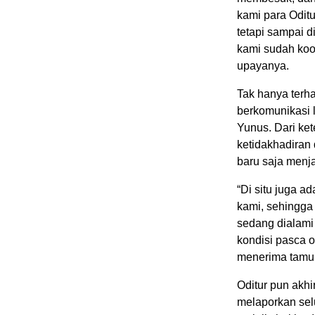
kami para Odit
tetapi sampai 
kami sudah koo
upayanya.
Tak hanya terh
berkomunikasi 
Yunus. Dari ke
ketidakhadiran 
baru saja menja
“Di situ juga 
kami, sehingga
sedang dialami
kondisi pasca o
menerima tamu
Oditur pun akh
melaporkan sel