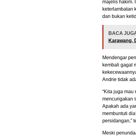
majelis hakim.
keterlambatan 
dan bukan keti
BACA JUGA
Karawang, 
Mendengar penj
kembali gagal 
kekecewaannya 
Andrie tidak ad
“Kita juga mau 
mencurigakan 
Apakah ada yan
membuntuti dia?
persidangan,” 
Meski penundaa