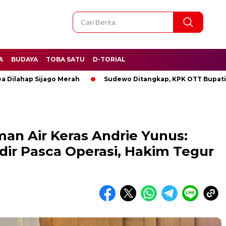
A
BUDAYA
TOBA SATU
D-TORIAL
p Sijago Merah
Sudewo Ditangkap, KPK OTT Bupati Pati
an Air Keras Andrie Yunus:
dir Pasca Operasi, Hakim Tegur