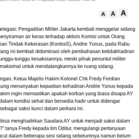
A
A
A
legasi: Pengadilan Militer Jakarta kembali menggelar sidang
enyiraman air keras terhadap aktivis Komisi untuk Orang
ban Tindak Kekerasan (KontraS), Andrie Yunus, pada Rabu
idang ini kembali didominasi oleh pembahasan ketidakhadiran
unggu-tunggu kesaksiannya, meski pihak penuntut militer
 maksimal untuk mendatangkannya ke ruang sidang.
angan, Ketua Majelis Hakim Kolonel Chk Fredy Ferdian
gsung menanyakan kepastian kehadiran Andrie Yunus kepada
 Hakim ingin memastikan apakah korban yang biasa disapa AY
dalam kondisi sehat dan bersedia hadir untuk didengar
ebagai saksi kunci dalam perkara ini.
bisa menghadirkan Saudara AY untuk menjadi saksi dalam
?” tanya Fredy kepada tim Oditur, mengulangi pertanyaan
ncul dalam beberapa sesi sidang sebelumnya namun belum