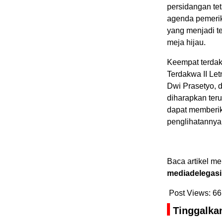
persidangan tet
agenda pemerik
yang menjadi t
meja hijau.
Keempat terdak
Terdakwa II Le
Dwi Prasetyo, 
diharapkan teru
dapat memberik
penglihatannya 
Baca artikel me
mediadelegasi
Post Views:
66
Tinggalka