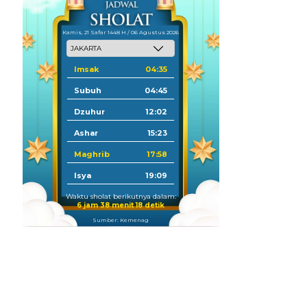
Kamis, 21 Safar 1448 H / 06 Agustus 2026
Imsak
04:35
Subuh
04:45
Dzuhur
12:02
Ashar
15:23
Maghrib
17:58
Isya
19:09
Waktu sholat berikutnya dalam:
6 jam 38 menit 17 detik
Sumber: Kemenag