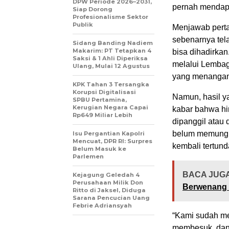
DPW Periode 2026–2031,
pernah mendapa
Siap Dorong
Profesionalisme Sektor
Publik
Menjawab perta
sebenarnya tel
Sidang Banding Nadiem
Makarim: PT Tetapkan 4
bisa dihadirka
Saksi & 1 Ahli Diperiksa
melalui Lembag
Ulang, Mulai 12 Agustus
yang menangani
KPK Tahan 3 Tersangka
Korupsi Digitalisasi
Namun, hasil y
SPBU Pertamina,
Kerugian Negara Capai
kabar bahwa hi
Rp649 Miliar Lebih
dipanggil atau 
belum memungki
Isu Pergantian Kapolri
Mencuat, DPR RI: Surpres
kembali tertund
Belum Masuk ke
Parlemen
BACA JUGA
Kejagung Geledah 4
Perusahaan Milik Don
Berwenang 
Ritto di Jaksel, Diduga
Sarana Pencucian Uang
Febrie Adriansyah
“Kami sudah me
membesuk, dan 