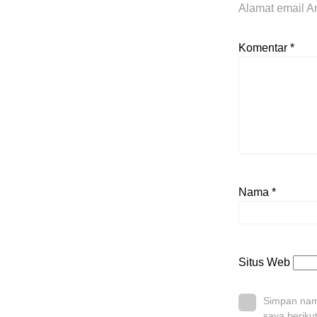
Alamat email An
Komentar
*
Nama
*
Situs Web
Simpan nama
saya beriku